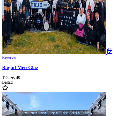
Réserver
Bagad Men Glaz
Trélazé, 49
Bagad
—