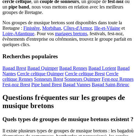
cercle celtique
, un
couple de sonneurs
, un groupe de
fest-noz
ou
un
pipe band
, nous vous mettons en relation avec les meilleurs
groupes de Bretagne.
Nos groupes de musique bretons sont disponibles dans toute la
Bretagne :
Finistère
,
Morbihan
,
Côtes-d'Armor
,
Ille-et-Vilaine
et
Loire-Atlantique
. Pour vos
mariages bretons
, festivals, fest-noz,
évènements d'entreprise ou cérémonies, trouvez le groupe parfait en
quelques clics.
Recherches populaires
Bagad Brest
Bagad Quimper
Bagad Rennes
Bagad Lorient
Bagad
Nantes
Cercle celtique Quimper
Cercle celtique Brest
Cercle
celtique Rennes
Sonneurs Brest
Sonneurs Quimper
Fest-noz Rennes
Fest-noz Brest
Pipe band Brest
Bagad Vannes
Bagad Saint-Brieuc
Questions fréquentes sur les groupes de
musique bretons
Quels types de groupes de musique bretons existent ?
Il existe plusieurs types de groupes de musique bretons : les bagadoù