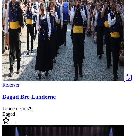
Réserver
Bagad Bro Landerne
Landerneau, 29
Bagad
—