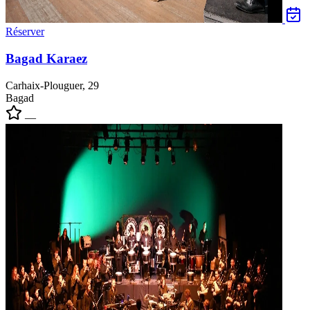
Réserver
Bagad Karaez
Carhaix-Plouguer, 29
Bagad
—