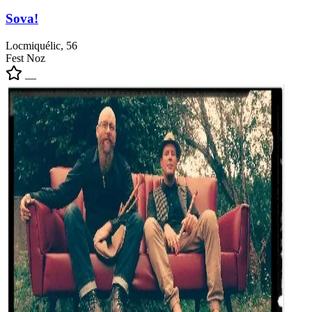
Sova!
Locmiquélic, 56
Fest Noz
—