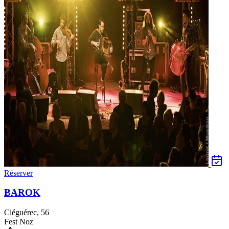
Réserver
BAROK
Cléguérec, 56
Fest Noz