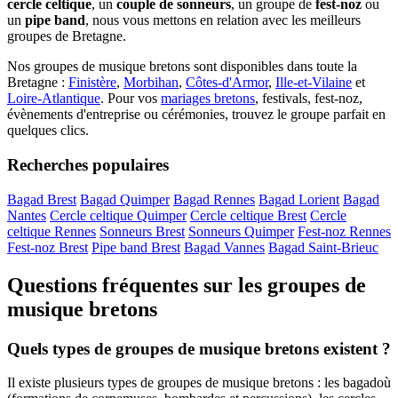
cercle celtique
, un
couple de sonneurs
, un groupe de
fest-noz
ou
un
pipe band
, nous vous mettons en relation avec les meilleurs
groupes de Bretagne.
Nos groupes de musique bretons sont disponibles dans toute la
Bretagne :
Finistère
,
Morbihan
,
Côtes-d'Armor
,
Ille-et-Vilaine
et
Loire-Atlantique
. Pour vos
mariages bretons
, festivals, fest-noz,
évènements d'entreprise ou cérémonies, trouvez le groupe parfait en
quelques clics.
Recherches populaires
Bagad Brest
Bagad Quimper
Bagad Rennes
Bagad Lorient
Bagad
Nantes
Cercle celtique Quimper
Cercle celtique Brest
Cercle
celtique Rennes
Sonneurs Brest
Sonneurs Quimper
Fest-noz Rennes
Fest-noz Brest
Pipe band Brest
Bagad Vannes
Bagad Saint-Brieuc
Questions fréquentes sur les groupes de
musique bretons
Quels types de groupes de musique bretons existent ?
Il existe plusieurs types de groupes de musique bretons : les bagadoù