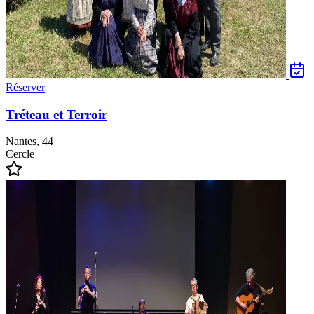
Réserver
Tréteau et Terroir
Nantes, 44
Cercle
—