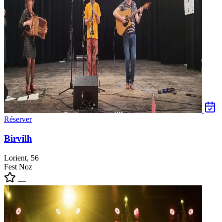
Réserver
Birvilh
Lorient, 56
Fest Noz
—