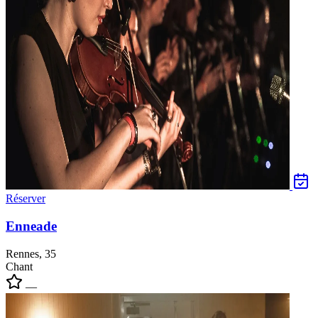
Réserver
Enneade
Rennes, 35
Chant
—