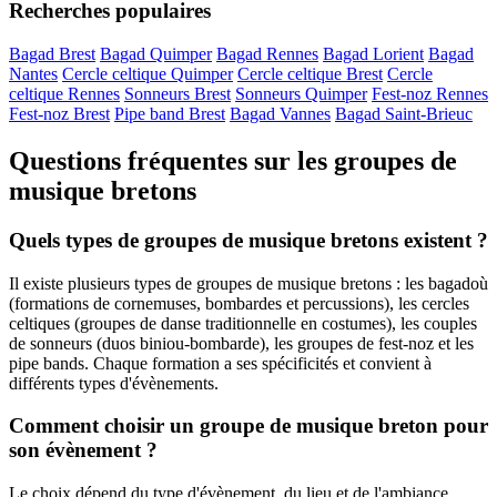
Recherches populaires
Bagad Brest
Bagad Quimper
Bagad Rennes
Bagad Lorient
Bagad
Nantes
Cercle celtique Quimper
Cercle celtique Brest
Cercle
celtique Rennes
Sonneurs Brest
Sonneurs Quimper
Fest-noz Rennes
Fest-noz Brest
Pipe band Brest
Bagad Vannes
Bagad Saint-Brieuc
Questions fréquentes sur les groupes de
musique bretons
Quels types de groupes de musique bretons existent ?
Il existe plusieurs types de groupes de musique bretons : les bagadoù
(formations de cornemuses, bombardes et percussions), les cercles
celtiques (groupes de danse traditionnelle en costumes), les couples
de sonneurs (duos biniou-bombarde), les groupes de fest-noz et les
pipe bands. Chaque formation a ses spécificités et convient à
différents types d'évènements.
Comment choisir un groupe de musique breton pour
son évènement ?
Le choix dépend du type d'évènement, du lieu et de l'ambiance