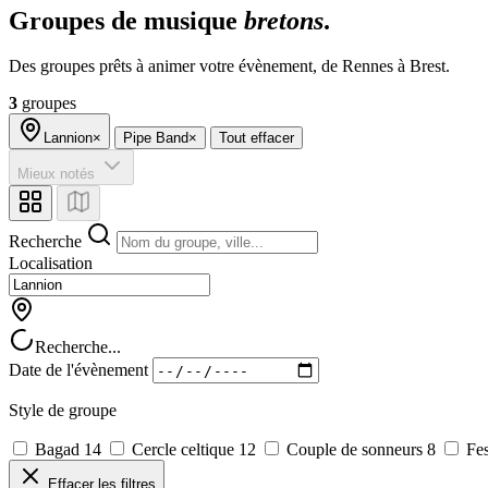
Groupes de musique
bretons
.
Des groupes prêts à animer votre évènement, de Rennes à Brest.
3
groupes
Lannion
×
Pipe Band
×
Tout effacer
Mieux notés
Recherche
Localisation
Recherche...
Date de l'évènement
Style de groupe
Bagad
14
Cercle celtique
12
Couple de sonneurs
8
Fes
Effacer les filtres