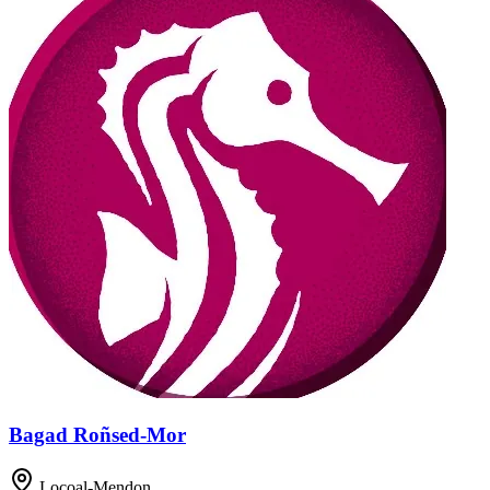
Bagad Roñsed-Mor
Locoal-Mendon