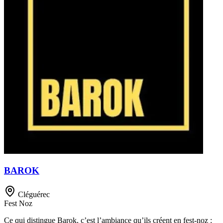
BAROK
Cléguérec
Fest Noz
Ce qui distingue Barok, c’est l’ambiance qu’ils créent en fest-noz :