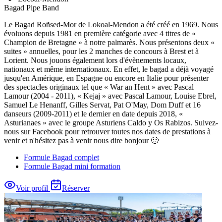
Bagad
Pipe Band
Le Bagad Roñsed-Mor de Lokoal-Mendon a été créé en 1969. Nous
évoluons depuis 1981 en première catégorie avec 4 titres de «
Champion de Bretagne » à notre palmarès. Nous présentons deux «
suites » annuelles, pour les 2 manches de concours à Brest et à
Lorient. Nous jouons également lors d'évènements locaux,
nationaux et même internationaux. En effet, le bagad a déjà voyagé
jusqu'en Amérique, en Espagne ou encore en Italie pour présenter
des spectacles originaux tel que « War an Hent » avec Pascal
Lamour (2004 - 2011), « Kejaj » avec Pascal Lamour, Louise Ebrel,
Samuel Le Henanff, Gilles Servat, Pat O'May, Dom Duff et 16
danseurs (2009-2011) et le dernier en date depuis 2018, «
Asturianaes » avec le groupe Asturiens Caldo y Os Rabizos. Suivez-
nous sur Facebook pour retrouver toutes nos dates de prestations à
venir et n'hésitez pas à venir nous dire bonjour 🙂
Formule Bagad complet
Formule Bagad mini formation
Voir profil
Réserver