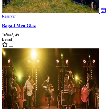
Réserver
Bagad Men Glaz
Trélazé, 49
Bagad
—