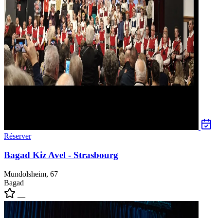
Réserver
Bagad Kiz Avel - Strasbourg
Mundolsheim, 67
Bagad
—