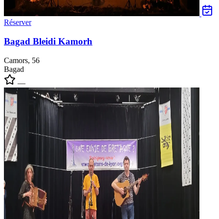
Réserver
Bagad Bleidi Kamorh
Camors, 56
Bagad
—