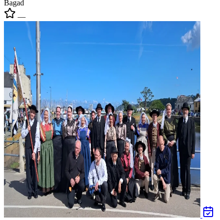
Bagad
—