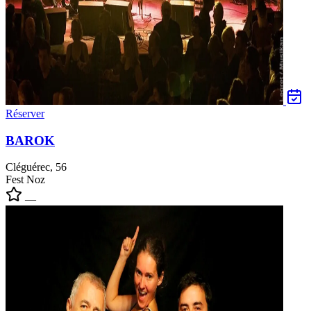
Réserver
BAROK
Cléguérec, 56
Fest Noz
—