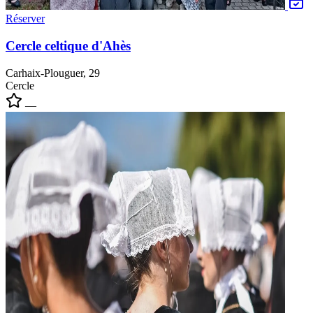
Réserver
Cercle celtique d'Ahès
Carhaix-Plouguer, 29
Cercle
—