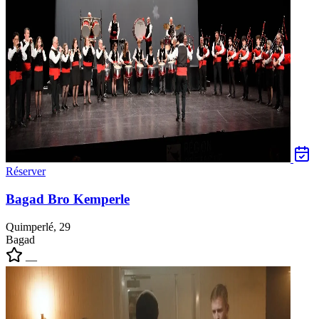
Réserver
Bagad Bro Kemperle
Quimperlé, 29
Bagad
—