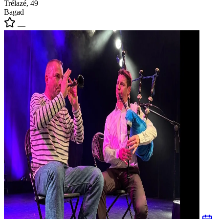
Trélazé, 49
Bagad
—