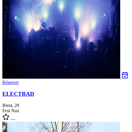
Réserver
ELECTRAD
Brest, 29
Fest Noz
—