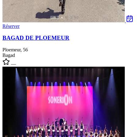
Réserver
BAGAD DE PLOEMEUR
Ploemeur, 56
Bagad
—