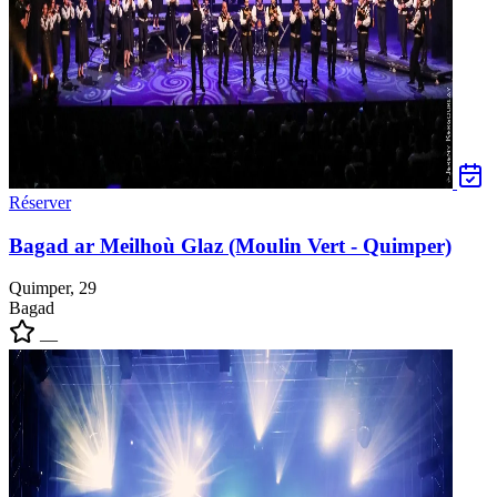
Réserver
Bagad ar Meilhoù Glaz (Moulin Vert - Quimper)
Quimper, 29
Bagad
—