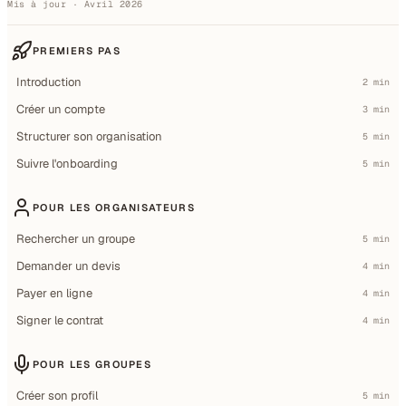
Mis à jour · Avril 2026
PREMIERS PAS
Introduction
2 min
Créer un compte
3 min
Structurer son organisation
5 min
Suivre l'onboarding
5 min
POUR LES ORGANISATEURS
Rechercher un groupe
5 min
Demander un devis
4 min
Payer en ligne
4 min
Signer le contrat
4 min
POUR LES GROUPES
Créer son profil
5 min