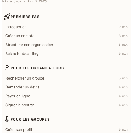
Mis à jour · Avril 2026
PREMIERS PAS
Introduction
2 min
Créer un compte
3 min
Structurer son organisation
5 min
Suivre l'onboarding
5 min
POUR LES ORGANISATEURS
Rechercher un groupe
5 min
Demander un devis
4 min
Payer en ligne
4 min
Signer le contrat
4 min
POUR LES GROUPES
Créer son profil
5 min