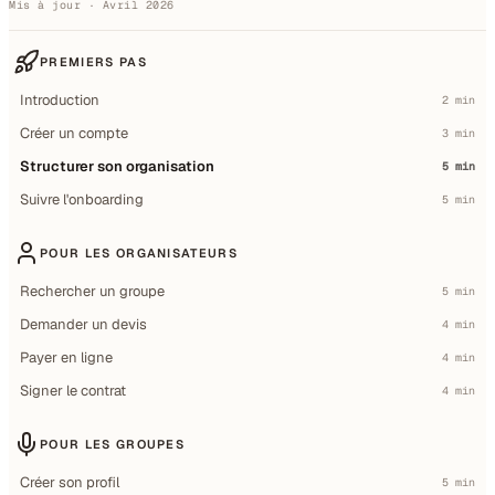
Mis à jour · Avril 2026
PREMIERS PAS
Introduction
2 min
Créer un compte
3 min
Structurer son organisation
5 min
Suivre l'onboarding
5 min
POUR LES ORGANISATEURS
Rechercher un groupe
5 min
Demander un devis
4 min
Payer en ligne
4 min
Signer le contrat
4 min
POUR LES GROUPES
Créer son profil
5 min